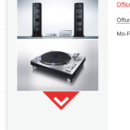
Offi
Öffu
Mo-F